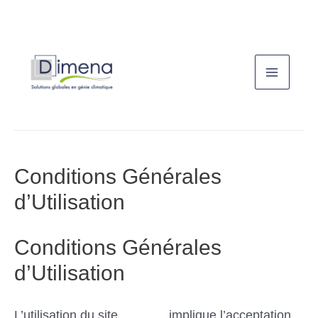
Aller
au
Main
contenu
Menu
Conditions Générales
d’Utilisation
Conditions Générales
d’Utilisation
L’utilisation du site
Dimena
implique l’acceptation